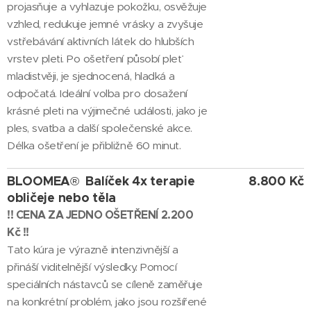
projasňuje a vyhlazuje pokožku, osvěžuje
vzhled, redukuje jemné vrásky a zvyšuje
vstřebávání aktivních látek do hlubších
vrstev pleti. Po ošetření působí pleť
mladistvěji, je sjednocená, hladká a
odpočatá. Ideální volba pro dosažení
krásné pleti na výjimečné události, jako je
ples, svatba a další společenské akce.
Délka ošetření je přibližně 60 minut.
BLOOMEA
Balíček 4x terapie
8.800 Kč
®
obličeje nebo těla
!! CENA ZA JEDNO OŠETŘENÍ 2.200
Kč
!!
Tato kúra je výrazně intenzivnější a
přináší viditelnější výsledky. Pomocí
speciálních nástavců se cíleně zaměřuje
na konkrétní problém, jako jsou rozšířené