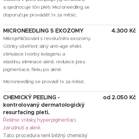
a sjednocuje tón pleti. Microneedling se
doporučuje provádět 1x za měsíc.
MICRONEEDLING S EXOZOMY
4.300 Kč
Mikrojehličkování s revolučními exozomy.
Účinky ošetření: silný anti-age efekt,
stimulace tvorby kolagenu a
elastinu, eliminace akné, redukce jizev,
pigmentace, fleku po akné.
Microneedling se provádí 1x za měsíc.
CHEMICKÝ PEELING -
od 2.050 Kč
kontrolovaný dermatologický
resurfacing pleti.
Řešíme: vrásky, hyperpigmentaci,
zarudnutí a akné.
Tato procedura není běžný chemický