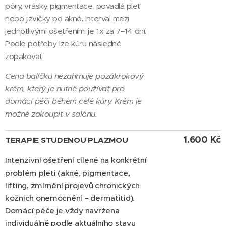
póry, vrásky, pigmentace, povadlá pleť
nebo jizvičky po akné. Interval mezi
jednotlivými ošetřeními je 1x za 7–14 dní.
Podle potřeby lze kúru následně
zopakovat.
Cena balíčku nezahrnuje pozákrokový
krém, který je nutné používat pro
domácí péči během celé kúry. Krém je
možné zakoupit v salónu.
1.600 Kč
TERAPIE STUDENOU PLAZMOU
Intenzivní ošetření cílené na konkrétní
problém pleti (akné, pigmentace,
lifting, zmírnění projevů chronických
kožních onemocnění – dermatitid).
Domácí péče je vždy navržena
individuálně podle aktuálního stavu