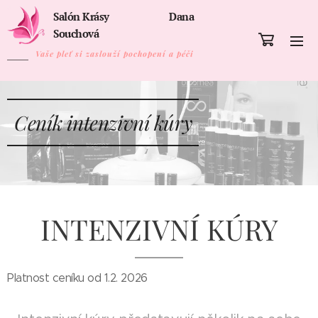
Salón Krásy Dana
Souchová
Vaše pleť si zaslouží pochopení a péči
Ceník intenzivní kúry
INTENZIVNÍ KÚRY
Platnost ceníku od 1.2. 2026