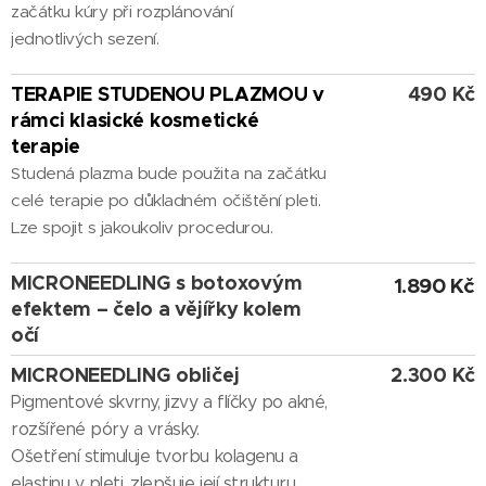
začátku kúry při rozplánování
jednotlivých sezení.
TERAPIE
STUDENOU PLAZMOU v
490 Kč
rámci klasické kosmetické
terapie
Studená plazma bude použita na začátku
celé terapie po důkladném očištění pleti.
Lze spojit s jakoukoliv procedurou.
MICRONEEDLING s botoxovým
1.890 Kč
efektem – čelo a vějířky kolem
očí
MICRONEEDLING obličej
2.300 Kč
Pigmentové skvrny, jizvy a flíčky po akné,
rozšířené póry a vrásky.
Ošetření stimuluje tvorbu kolagenu a
elastinu v pleti, zlepšuje její strukturu