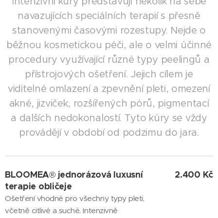
Intenzivní kúry představují několik na sebe
navazujících speciálních terapií s přesně
stanovenými časovými rozestupy. Nejde o
běžnou kosmetickou péči, ale o velmi účinné
procedury využívající různé typy peelingů a
přístrojových ošetření. Jejich cílem je
viditelné omlazení a zpevnění pleti, omezení
akné, jizviček, rozšířených pórů, pigmentací
a dalších nedokonalostí. Tyto kúry se vždy
provádějí v období od podzimu do jara.
BLOOMEA
jednorázová luxusní
2.400 Kč
®
terapie obličeje
Ošetření vhodné pro všechny typy pleti,
včetně citlivé a suché. Intenzivně