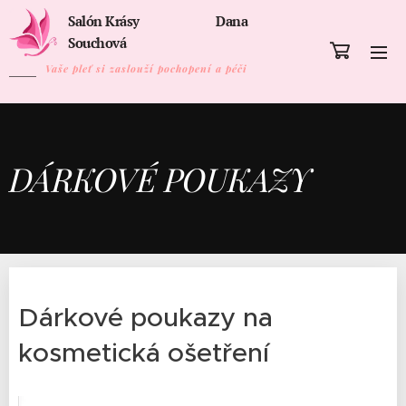
Salón Krásy Dana
Souchová
Vaše pleť si zaslouží pochopení a péči
DÁRKOVÉ POUKAZY
Dárkové poukazy na
kosmetická ošetření